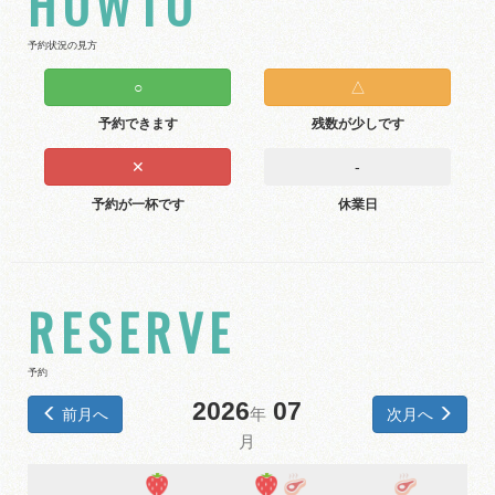
HOWTO
予約状況の見方
○
△
予約できます
残数が少しです
✕
-
予約が一杯です
休業日
RESERVE
予約
2026
07
前月へ
次月へ
年
月