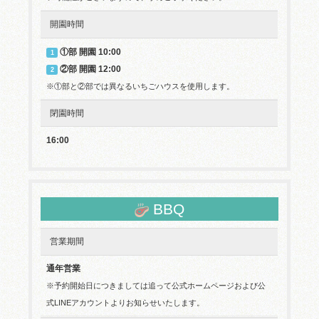
開園時間
①部 開園 10:00
1
②部 開園 12:00
2
※①部と②部では異なるいちごハウスを使用します。
閉園時間
16:00
BBQ
営業期間
通年営業
※予約開始日につきましては追って公式ホームページおよび公
式LINEアカウントよりお知らせいたします。