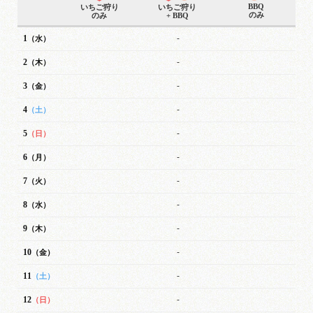
BBQ
いちご狩り
いちご狩り
のみ
のみ
+ BBQ
1
-
（水）
2
-
（木）
3
-
（金）
4
-
（土）
5
-
（日）
6
-
（月）
7
-
（火）
8
-
（水）
9
-
（木）
10
-
（金）
11
-
（土）
12
-
（日）