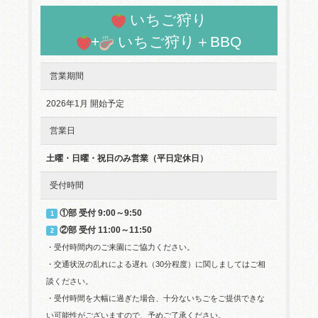
いちご狩り
+
いちご狩り＋BBQ
営業期間
2026年1月 開始予定
営業日
土曜・日曜・祝日のみ営業（平日定休日）
受付時間
①部 受付 9:00～9:50
1
②部 受付 11:00～11:50
2
・受付時間内のご来園にご協力ください。
・交通状況の乱れによる遅れ（30分程度）に関しましてはご相
談ください。
・受付時間を大幅に過ぎた場合、十分ないちごをご提供できな
い可能性がございますので、予めご了承ください。