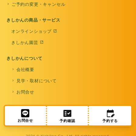
chevron_right
ご予約の変更・キャンセル
きしかんの商品・サービス
オンラインショップ
open_in_new
きしかん園芸
open_in_new
きしかんについて
chevron_right
会社概要
chevron_right
見学・取材について
chevron_right
お問合せ
fact_check
edit_calendar
お問合せ
予約確認
予約する